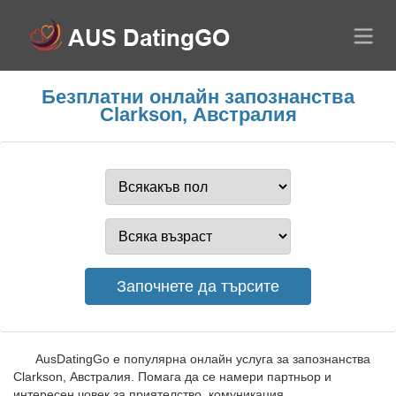
Безплатни онлайн запознанства
Clarkson, Австралия
AusDatingGo е популярна онлайн услуга за запознанства
Clarkson, Австралия. Помага да се намери партньор и
интересен човек за приятелство, комуникация,