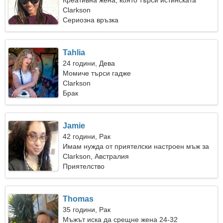
Креативна жена, която търси истинската
любов
Clarkson
Сериозна връзка
Tahlia
24 години, Дева
Момиче търси гадже
Clarkson
Брак
Jamie
42 години, Рак
Имам нужда от приятелски настроен мъж за
къмпинг
Clarkson, Австралия
Приятелство
Thomas
35 години, Рак
Мъжът иска да срещне жена 24-32