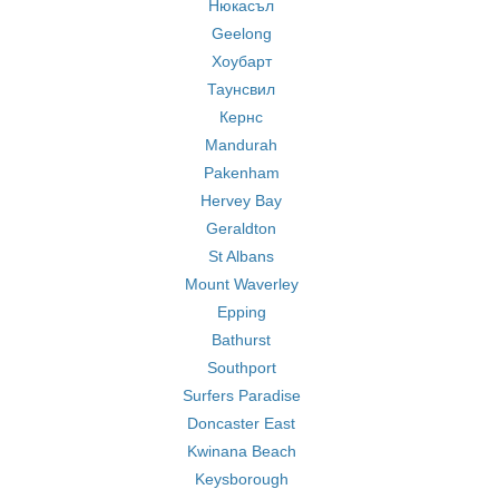
Нюкасъл
Geelong
Хоубарт
Таунсвил
Кернс
Mandurah
Pakenham
Hervey Bay
Geraldton
St Albans
Mount Waverley
Epping
Bathurst
Southport
Surfers Paradise
Doncaster East
Kwinana Beach
Keysborough