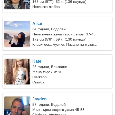
168 см (5'7"), 62 кг (136 паунда)
Истинска любов
Alice
34 години, Водолей
Неомъжена жена търси съпруг 37-43
172 см (5'8"), 59 кг (130 паунда)
Класическа музика, Писане на музика
Kate
25 години, Близнаци
Жена търси мъж
Clarkson
Сватба
Jayden
57 години, Водолей
Мъж търси старша дама 45-53
Clarkson, Австралия