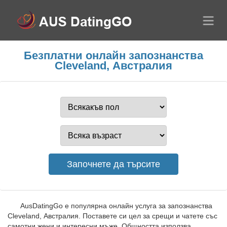
Безплатни онлайн запознанства
Cleveland, Австралия
AusDatingGo е популярна онлайн услуга за запознанства
Cleveland, Австралия. Поставете си цел за срещи и чатете със
самотни жени и интересни мъже. Общността използва