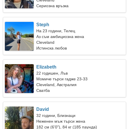
Cleveland
Сериозна връзка
Steph
На 23 години, Телец
Аз съм амбициозна жена
Cleveland
Истинска любов
Elizabeth
22 годишен, Лъв
Момиче търси гадже 23-33
Cleveland, Австралия
Сватба
David
32 години, Близнаци
Неженен мъж търси жена
182 см (6'0"), 84 кг (185 паунда)