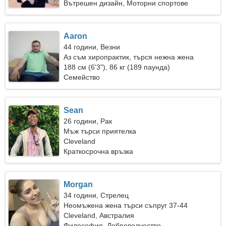
Вътрешен дизайн, Моторни спортове
Aaron
44 години, Везни
Аз съм хиропрактик, търся нежна жена
188 см (6'3"), 86 кг (189 паунда)
Семейство
Sean
26 години, Рак
Мъж търси приятелка
Cleveland
Краткосрочна връзка
Morgan
34 години, Стрелец
Неомъжена жена търси съпруг 37-44
Cleveland, Австралия
Философия, Доброволчество