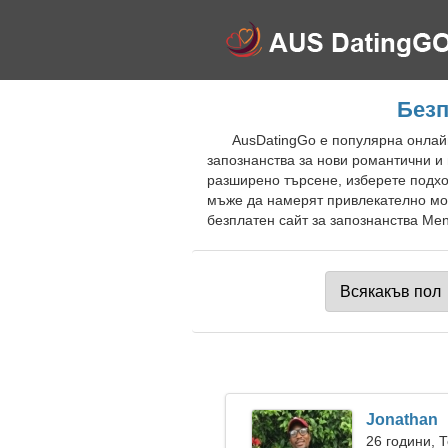
Безп
AusDatingGo е популярна онлайн
запознанства за нови романтични и
разширено търсене, изберете подхо
мъже да намерят привлекателно мом
безплатен сайт за запознанства Men
Jonathan
26 години, 