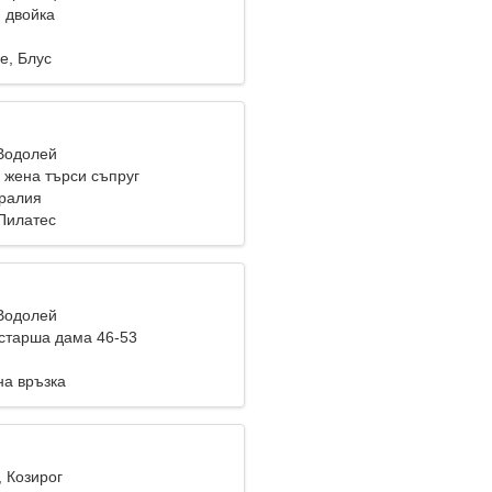
 двойка
е, Блус
 Водолей
жена търси съпруг
тралия
 Пилатес
 Водолей
старша дама 46-53
на връзка
, Козирог