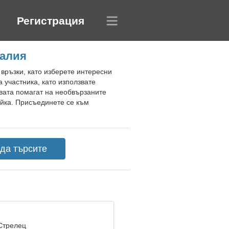
Регистрация
ралия
 връзки, като изберете интересни
 участника, като използвате
вата помагат на необвързаните
йка. Присъединете се към
 Стрелец