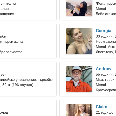
приятелка
Жена търси
ралия
Menai
тношения
Бейс скоков
Georgia
Риби
30 години,
ж търси жена
Неомъжена 
Menai, Авс
броволчество
Дискотека,
Andrew
Овен
55 години,
лицейско управление, търсейки
Мъж търси 
а жена
), 89 кг (196 паунда)
Menai
Краткосроч
Claire
Телец
21 годишен