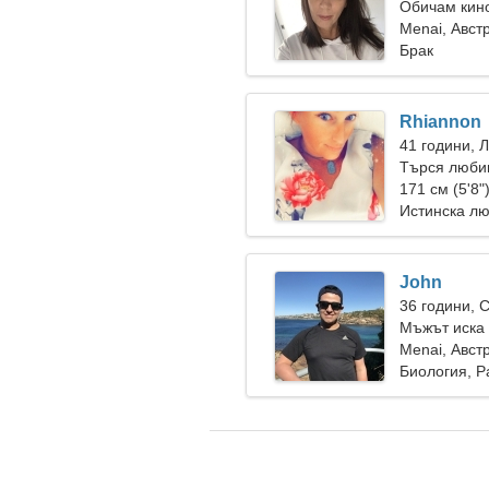
Обичам кин
Menai, Авст
Брак
Rhiannon
41 години, 
Търся любим
171 см (5'8"
Истинска л
John
36 години, 
Мъжът иска 
Menai, Авст
Биология, Р