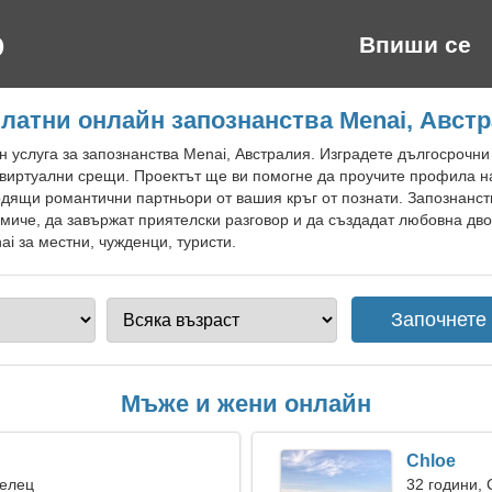
Впиши се
латни онлайн запознанства Menai, Авст
 услуга за запознанства Menai, Австралия. Изградете дългосрочни
 виртуални срещи. Проектът ще ви помогне да проучите профила на
дящи романтични партньори от вашия кръг от познати. Запознанст
иче, да завържат приятелски разговор и да създадат любовна дво
ai за местни, чужденци, туристи.
Мъже и жени онлайн
Chloe
Телец
32 години,