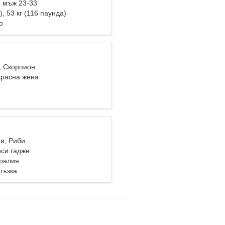
 мъж 23-33
), 53 кг (116 паунда)
о
, Скорпион
красна жена
ни, Риби
си гадже
тралия
ръзка