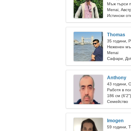
Мъж търси 
Menai, Авст
Истински о
Thomas
35 години, 
Неженен мъ
Menai
Сафари, До
Anthony
43 години, 
Работя в по
чувствителн
186 см (6'2"
Семейство
Imogen
59 години, 