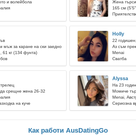
ото и волейбола
Жена търси
ралия
165 см (5'5"
Приятелств
Holly
Лъв
22 годишен
 мъж за каране на ски заедно
Аз съм пре
), 61 кг (134 фунта)
Menai
юбов
Сватба
Alyssa
Стрелец
На 23 годи
да срещне жена 26-32
Момиче тър
ралия
Menai, Авс
азходка на куче
Сериозна в
Как работи AusDatingGo