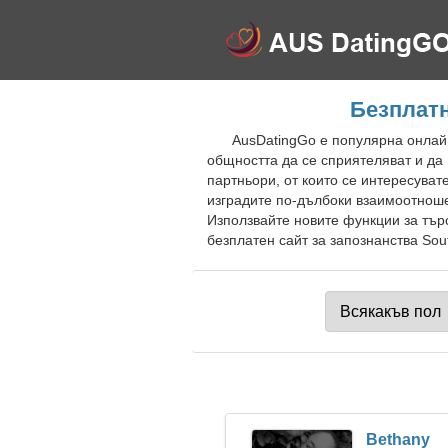
Безплатн
AusDatingGo е популярна онлайн
общността да се сприятеляват и да
партньори, от които се интересуват
изградите по-дълбоки взаимоотнош
Използвайте новите функции за тър
безплатен сайт за запознанства Sout
Bethany