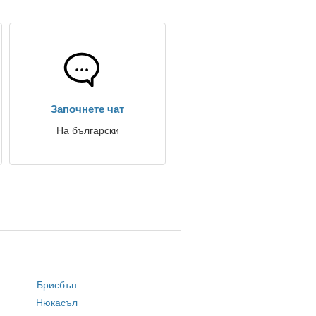
Започнете чат
На български
Брисбън
Нюкасъл