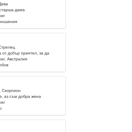
Дева
старша дама
ver
тношения
 Стрелец
 от добър приятел, за да
аедно
ver, Австралия
юбов
, Скорпион
е, аз съм добра жена
ver
о