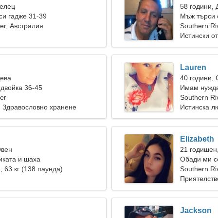
Телец
58 години, 
и гадже 31-39
Мъж търси 
ver, Австралия
Southern Ri
Истински о
Lauren
Дева
40 години,
двойка 36-45
Имам нужда
er
пътуваме з
Southern Ri
, Здравословно хранене
Истинска л
Elizabeth
Овен
21 годишен
иката и шаха
Обади ми с
), 63 кг (138 паунда)
Southern Ri
Приятелств
Jackson