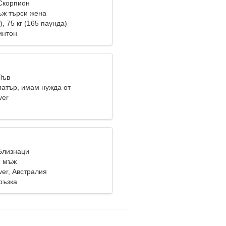
 Скорпион
ж търси жена
), 75 кг (165 паунда)
интон
Лъв
иатър, имам нужда от
лна жена
ver
 Близнаци
и мъж
ver, Австралия
ръзка