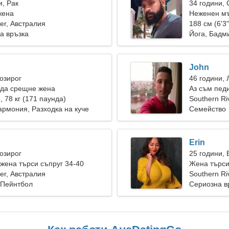
и, Рак
34 години,
жена
Неженен мъ
ver, Австралия
188 см (6'3"
а връзка
Йога, Бадм
John
Козирог
46 години, 
 да срещне жена
Аз съм пед
), 78 кг (171 паунда)
съблазните
Southern Ri
рмония, Разходка на куче
Семейство
Erin
Козирог
25 години,
ена търси съпруг 34-40
Жена търс
ver, Австралия
Southern Ri
 Пейнтбол
Сериозна в