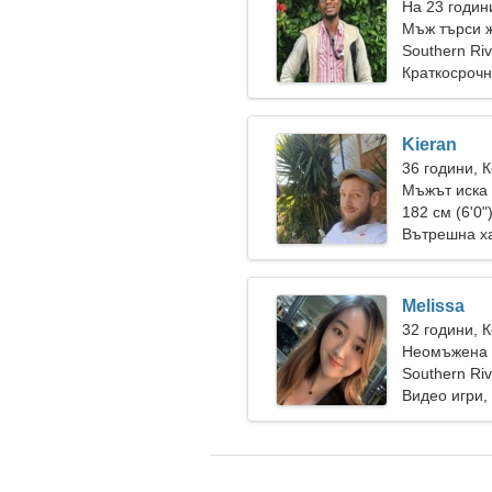
На 23 годин
Мъж търси 
Southern Ri
Краткосрочн
Kieran
36 години, 
Мъжът иска
182 см (6'0"
Вътрешна ха
Melissa
32 години, 
Неомъжена ж
Southern Ri
Видео игри,