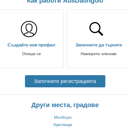
Как работи AusDatingGo
Създайте нов профил
Започнете да търсите
Опиши се
Намерете членове
Започнете регистрацията
Други места, градове
Мелбърн
Аделаида