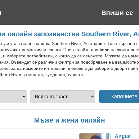
Впиши се
и онлайн запознанства Southern River, 
 услуга за запознанства Southern River, Австралия. Това търсене 
 получават романтични срещи. Прегледайте профили на заинтерес
е, и изберете потребители, с които да се свържете. Можете да наме
ения. Въвеждат се различни филтри за подобряване на взаимоотно
сене, за да намерите интересни членове и да изберете добри прия
hern River за местни, чужденци, туристи.
Мъже и жени онлайн
Angus