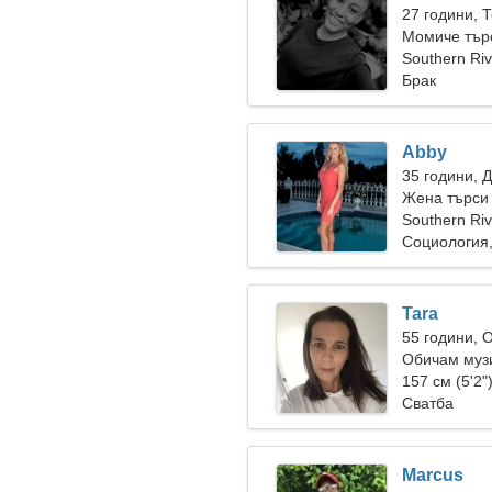
27 години, 
Момиче търс
Southern Ri
Брак
Abby
35 години, 
Жена търси 
Southern Riv
Социология
Tara
55 години, 
Обичам муз
157 см (5'2"
Сватба
Marcus