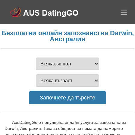
Безплатни онлайн запознанства Darwin,
Австралия
AusDatingGo е популярна онлайн услуга за запознанства
Darwin, Австралия. Такава общност ви помага да намерите
нови познати и приятели, които търсят забавни разговори.