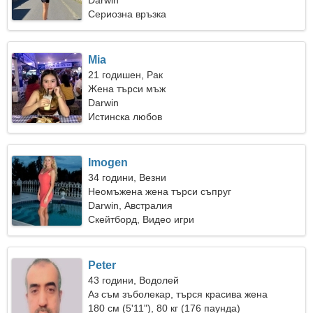
Darwin
Сериозна връзка
Mia
21 годишен, Рак
Жена търси мъж
Darwin
Истинска любов
Imogen
34 години, Везни
Неомъжена жена търси съпруг
Darwin, Австралия
Скейтборд, Видео игри
Peter
43 години, Водолей
Аз съм зъболекар, търся красива жена
180 см (5'11"), 80 кг (176 паунда)