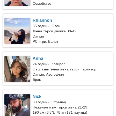
Семейство
Rhiannon
35 години, Овен
Жена търси двойка 38-42
Darwin
PC игри, Балет
Anna
24 години, Козирог
Съблазнителна жена търси партньор
Darwin, Австралия
Брак
Nick
33 години, Стрелец
Неженен мъж търси жена 21-29
190 см (6'3"), 78 кг (171 паунда)