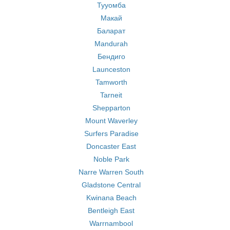
Тууомба
Макай
Баларат
Mandurah
Бендиго
Launceston
Tamworth
Tarneit
Shepparton
Mount Waverley
Surfers Paradise
Doncaster East
Noble Park
Narre Warren South
Gladstone Central
Kwinana Beach
Bentleigh East
Warrnambool