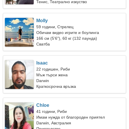
Тенис, Театрално изкуство
Molly
59 години, Стрелец
Обичам видео игрите и боулинга
166 см (5'6"), 60 кг (132 паунда)
Сватба
Isaac
22 годишен, Риби
Мъж търси жена
Darwin
Краткосрочна връзка
Chloe
41 години, Риби
Имам нужда от благороден приятел
Darwin, Австралия
Приятелство