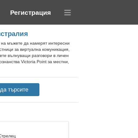
Регистрация
встралия
га на мъжете да намерят интересни
стници за виртуална комуникация,
нете вълнуващи разговори в личен
нанства Victoria Point за местни,
 Стрелец