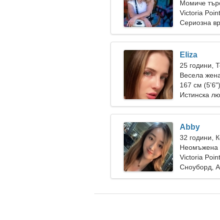
Момиче търс
Victoria Poi
Сериозна в
Eliza
25 години, 
Весела жена
167 см (5'6"
Истинска л
Abby
32 години, 
Неомъжена ж
Victoria Poi
Сноуборд, 