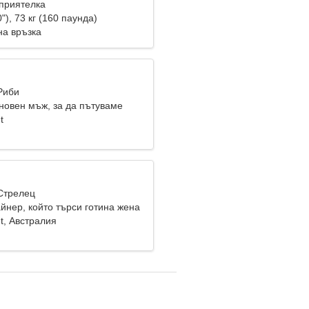
приятелка
"), 73 кг (160 паунда)
на връзка
Риби
новен мъж, за да пътуваме
t
 Стрелец
йнер, който търси готина жена
nt, Австралия