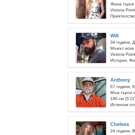
Жена търси
Victoria Poi
Приятелств
Will
34 години, 
Мъжът иска
Victoria Poin
История, Ф
Anthony
57 години, 
Мъж търси 
180 см (5'11
Истински о
Chelsea
24 години, 