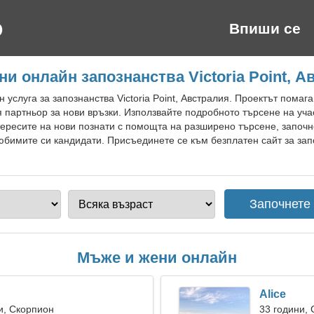
Впиши се
ни онлайн запознанства Victoria Point, А
 услуга за запознанства Victoria Point, Австралия. Проектът пома
я партньор за нови връзки. Използвайте подробното търсене на уча
тересите на нови познати с помощта на разширено търсене, започ
юбимите си кандидати. Присъединете се към безплатен сайт за запоз
Мъже и жени онлайн
Alice
и, Скорпион
33 години,