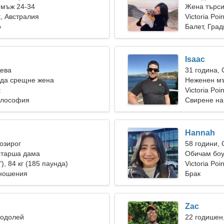
 мъж 24-34
Жена търси
nt, Австралия
Victoria Poin
о
Балет, Гра
Isaac
Дева
31 година,
 да срещне жена
Неженен мъ
t
Victoria Poi
илософия
Свирене на
Hannah
Козирог
58 години,
старша дама
Обичам боу
"), 84 кг (185 паунда)
Victoria Poin
тношения
Брак
Zac
Водолей
22 годишен