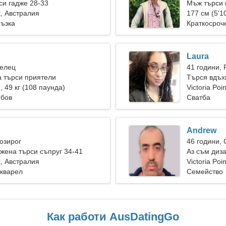
и гадже 28-33
Мъж търси 
nt, Австралия
177 см (5'10
ръзка
Краткосроч
Laura
Телец
41 години, 
 търси приятели
Търся вдъх
), 49 кг (108 паунда)
заедно
Victoria Poin
юбов
Сватба
Andrew
Козирог
46 години,
ена търси съпруг 34-41
Аз съм диза
nt, Австралия
Victoria Poi
Акварел
Семейство
Как работи AusDatingGo