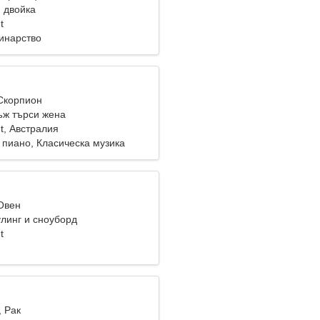
 двойка
t
динарство
 Скорпион
ж търси жена
nt, Австралия
 пиано, Класическа музика
 Овен
линг и сноуборд
t
, Рак