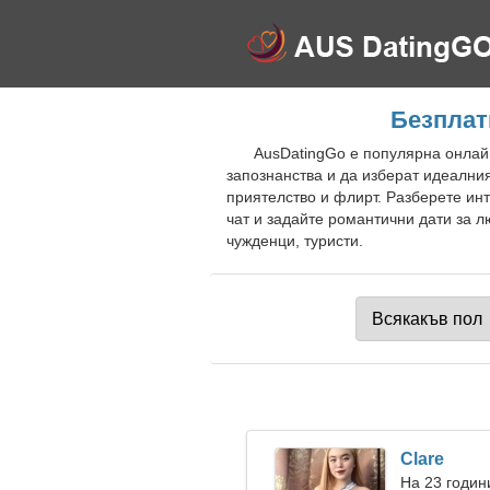
Безплат
AusDatingGo е популярна онлайн
запознанства и да изберат идеални
приятелство и флирт. Разберете ин
чат и задайте романтични дати за л
чужденци, туристи.
Clare
На 23 годин