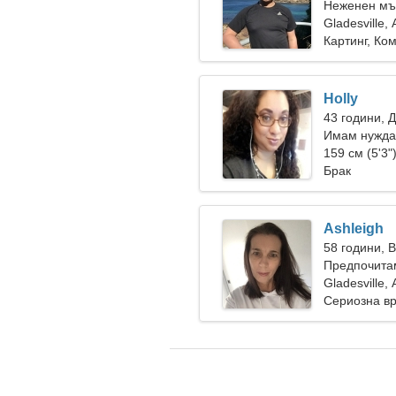
Неженен мъ
Gladesville,
Картинг, Ко
Holly
43 години, 
Имам нужда 
159 см (5'3"
Брак
Ashleigh
58 години, 
Предпочитам
Gladesville,
Сериозна в