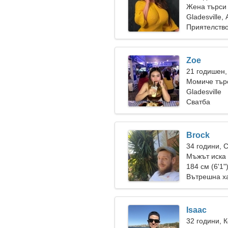
Жена търси
Gladesville,
Приятелств
Zoe
21 годишен,
Момиче търс
Gladesville
Сватба
Brock
34 години, 
Мъжът иска
184 см (6'1"
Вътрешна х
Isaac
32 години, 