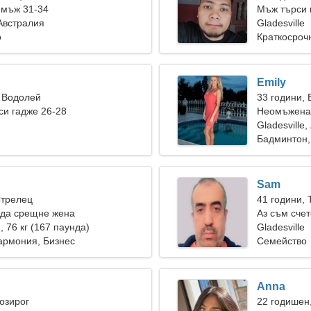
 мъж 31-34
Мъж търси 
 Австралия
Gladesville
о
Краткосроч
Emily
 Водолей
33 години,
и гадже 26-28
Неомъжена 
Gladesville
Бадминтон,
Sam
Стрелец
41 години, 
 да срещне жена
Аз съм сче
), 76 кг (167 паунда)
прекрасна 
Gladesville
армония, Бизнес
Семейство
Anna
Козирог
22 годишен