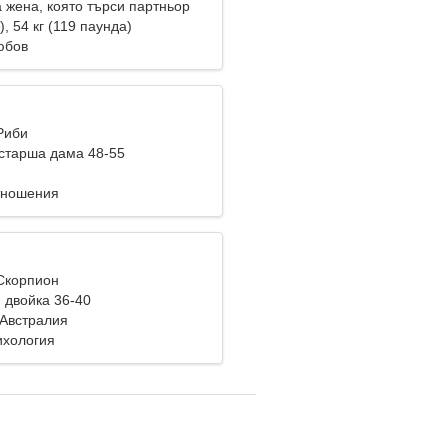
 жена, която търси партньор
), 54 кг (119 паунда)
юбов
Риби
старша дама 48-55
тношения
 Скорпион
 двойка 36-40
, Австралия
ихология