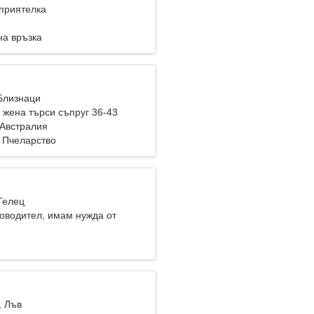
приятелка
на връзка
 Близнаци
жена търси съпруг 36-43
, Австралия
 Пчеларство
Телец
товодител, имам нужда от
жена
, Лъв