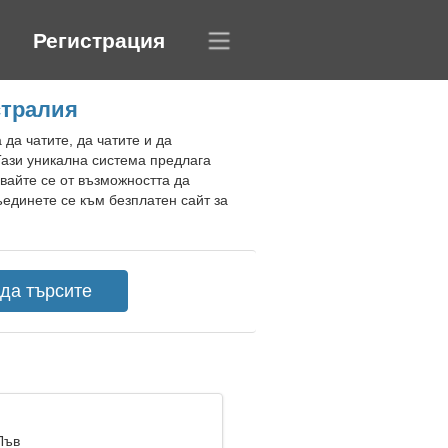
Регистрация
стралия
 да чатите, да чатите и да
Тази уникална система предлага
вайте се от възможността да
ъединете се към безплатен сайт за
Лъв