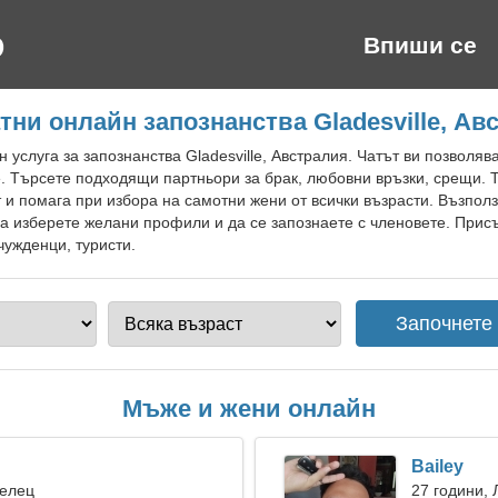
Впиши се
тни онлайн запознанства Gladesville, Ав
услуга за запознанства Gladesville, Австралия. Чатът ви позволява
. Търсете подходящи партньори за брак, любовни връзки, срещи. 
 и помага при избора на самотни жени от всички възрасти. Възполз
да изберете желани профили и да се запознаете с членовете. Прис
 чужденци, туристи.
Мъже и жени онлайн
Bailey
Телец
27 години, 