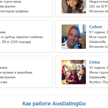
ж търси жена
Недостъпна
 Австралия
162 см (5'4"
мпютърна графика
Истинска л
Callum
Дева
57 години, 
от добър приятел наблизо
Мъж търси 
), 69 кг (152 паунда)
Gladesville
Истински о
Chloe
Везни
31 година,
 музика и аеробика
Жена търси
 Австралия
Gladesville
ръзка
Футбол, Пс
Как работи AusDatingGo