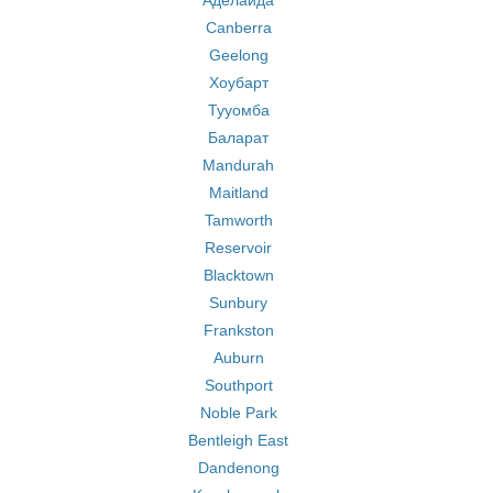
Аделаида
Canberra
Geelong
Хоубарт
Тууомба
Баларат
Mandurah
Maitland
Tamworth
Reservoir
Blacktown
Sunbury
Frankston
Auburn
Southport
Noble Park
Bentleigh East
Dandenong