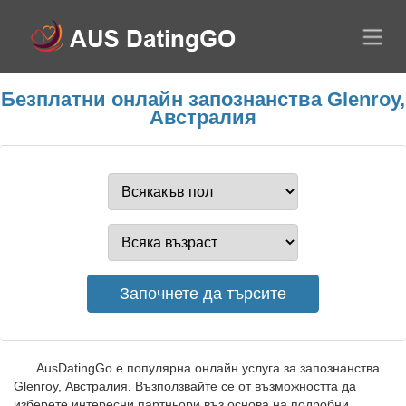
Безплатни онлайн запознанства Glenroy,
Австралия
AusDatingGo е популярна онлайн услуга за запознанства
Glenroy, Австралия. Възползвайте се от възможността да
изберете интересни партньори въз основа на подробни