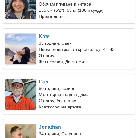
Обичам плуване и китара
155 см (5'2"), 63 кг (138 паунда)
Приятелство
Kate
35 години, Овен
Неомъжена жена търси съпруг 41-43
Glenroy
Философия, Дискотека
Gus
60 години, Козирог
Мъж търси старша дама
Glenroy, Австралия
Краткосрочна връзка
Jonathan
34 години, Скорпион