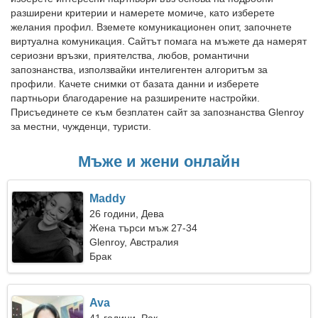
разширени критерии и намерете момиче, като изберете
желания профил. Вземете комуникационен опит, започнете
виртуална комуникация. Сайтът помага на мъжете да намерят
сериозни връзки, приятелства, любов, романтични
запознанства, използвайки интелигентен алгоритъм за
профили. Качете снимки от базата данни и изберете
партньори благодарение на разширените настройки.
Присъединете се към безплатен сайт за запознанства Glenroy
за местни, чужденци, туристи.
Мъже и жени онлайн
Maddy
26 години, Дева
Жена търси мъж 27-34
Glenroy, Австралия
Брак
Ava