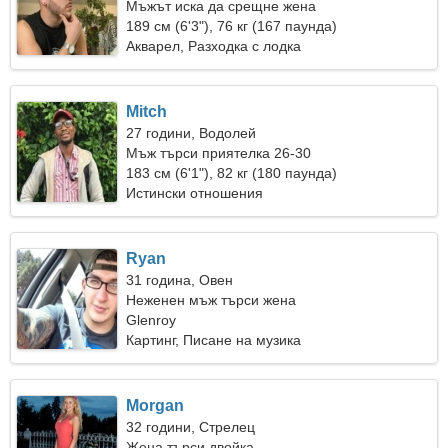
Мъжът иска да срещне жена
189 см (6'3"), 76 кг (167 паунда)
Акварел, Разходка с лодка
Mitch
27 години, Водолей
Мъж търси приятелка 26-30
183 см (6'1"), 82 кг (180 паунда)
Истински отношения
Ryan
31 година, Овен
Неженен мъж търси жена
Glenroy
Картинг, Писане на музика
Morgan
32 години, Стрелец
Жена търси двойка