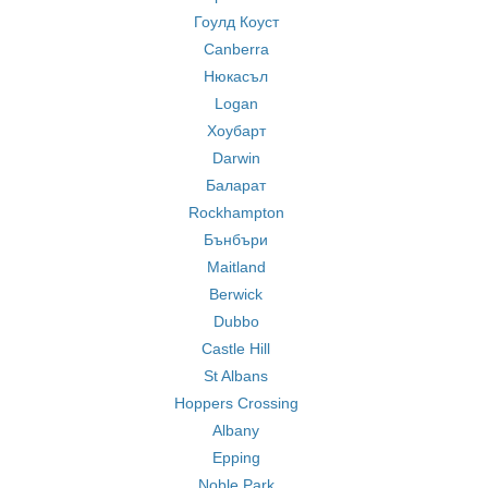
Гоулд Коуст
Canberra
Нюкасъл
Logan
Хоубарт
Darwin
Баларат
Rockhampton
Бънбъри
Maitland
Berwick
Dubbo
Castle Hill
St Albans
Hoppers Crossing
Albany
Epping
Noble Park