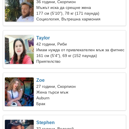
36 години, Скорпион
Мъжът иска да срещне жена
177 см (5'10"), 78 кг (171 паунда)
Социология, Вътрешна хармония
Taylor
42 години, Риби
Имам нужда от привлекателен мъж за фитнес
161 см (5'4"), 69 кг (152 паунда)
Приятелство
Zoe
27 години, Скорпион
Жена търси мъж
Auburn
Брак
Stephen
32 години, Водолей