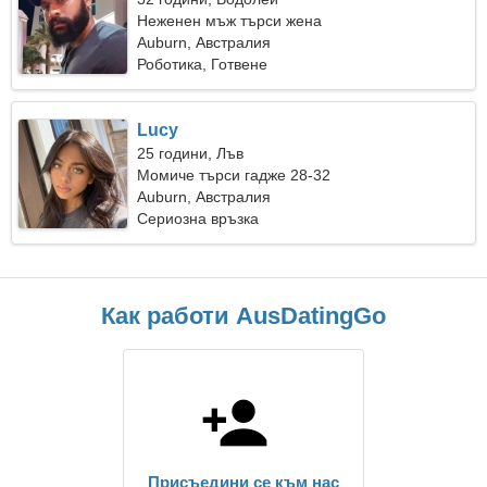
Неженен мъж търси жена
Auburn, Австралия
Роботика, Готвене
Lucy
25 години, Лъв
Момиче търси гадже 28-32
Auburn, Австралия
Сериозна връзка
Как работи AusDatingGo
Присъедини се към нас