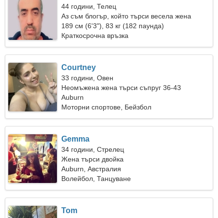
44 години, Телец
Аз съм блогър, който търси весела жена
189 см (6'3"), 83 кг (182 паунда)
Краткосрочна връзка
Courtney
33 години, Овен
Неомъжена жена търси съпруг 36-43
Auburn
Моторни спортове, Бейзбол
Gemma
34 години, Стрелец
Жена търси двойка
Auburn, Австралия
Волейбол, Танцуване
Tom