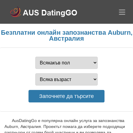
Безплатни онлайн запознанства Auburn,
Австралия
AusDatingGo е популярна онлайн услуга за запознанства
Auburn, Австралия. Проектът помага да изберете подходящи
партньори от голям брой участници и ви позволява да