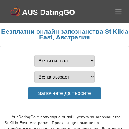
Безплатни онлайн запознанства St Kilda
East, Австралия
AusDatingGo е популярна онлайн услуга за запознанства
St Kilda East, Австралия. Проектът ще помогне на
потребителите да срещнат приятна комуникация. Ще можете