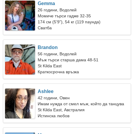
Gemma
26 години, Водолей
Момиче търси гадже 32-35
174 см (5'9"), 54 кг (119 паунда)
Сватба
Brandon
56 години, Водолей
Мъж търси старша дама 48-51
St Kilda East
Краткосрочна връзка
Ashlee
42 години, Овен
Имам нужда от смел мъж, който да танцува
St Kilda East, Австралия
Истинска любов