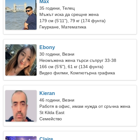
Max
35 години, Телец
Мъжът иска да срещне жена
179 см (5'11"), 79 кг (174 фунта)
Гмуркане, Математика
Ebony
30 години, Везни
Неомъжена жена търси съпруг 33-38
166 см (5'6"), 61 кг (134 фунта)
Видео филми, Компютърна графика
Kieran
46 години, Везни
Работя в офис, имам нужда от сръчна жена
St Kilda East
Семейство
Claire