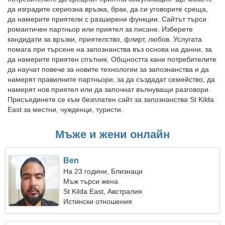
да изградите сериозна връзка, брак, да си уговорите среща,
да намерите приятели с разширени функции. Сайтът търси
романтичен партньор или приятел за писане. Изберете
кандидати за връзки, приятелство, флирт, любов. Услугата
помага при търсене на запознанства въз основа на данни, за
да намерите приятен спътник. Общността кани потребителите
да научат повече за новите технологии за запознанства и да
намерят правилните партньори, за да създадат семейство, да
намерят нов приятел или да започнат вълнуващи разговори.
Присъединете се към безплатен сайт за запознанства St Kilda
East за местни, чужденци, туристи.
Мъже и жени онлайн
Ben
На 23 години, Близнаци
Мъж търси жена
St Kilda East, Австралия
Истински отношения