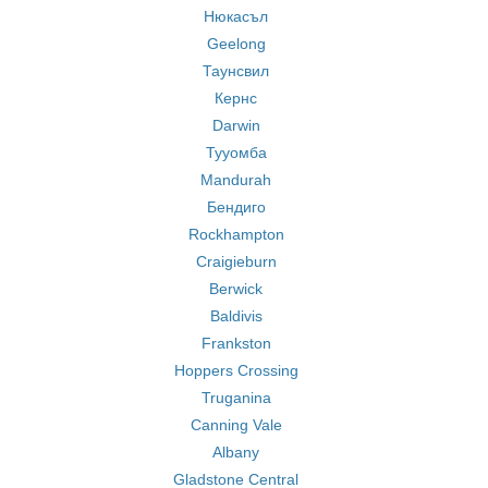
Нюкасъл
Geelong
Таунсвил
Кернс
Darwin
Тууомба
Mandurah
Бендиго
Rockhampton
Craigieburn
Berwick
Baldivis
Frankston
Hoppers Crossing
Truganina
Canning Vale
Albany
Gladstone Central