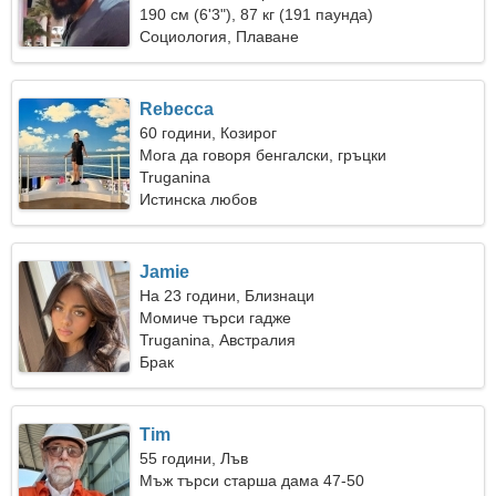
190 см (6'3"), 87 кг (191 паунда)
Социология, Плаване
Rebecca
60 години, Козирог
Мога да говоря бенгалски, гръцки
Truganina
Истинска любов
Jamie
На 23 години, Близнаци
Момиче търси гадже
Truganina, Австралия
Брак
Tim
55 години, Лъв
Мъж търси старша дама 47-50