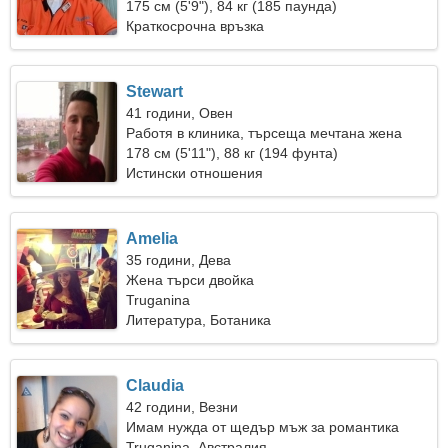
175 см (5'9"), 84 кг (185 паунда)
Краткосрочна връзка
Stewart
41 години, Овен
Работя в клиника, търсеща мечтана жена
178 см (5'11"), 88 кг (194 фунта)
Истински отношения
Amelia
35 години, Дева
Жена търси двойка
Truganina
Литература, Ботаника
Claudia
42 години, Везни
Имам нужда от щедър мъж за романтика
Truganina, Австралия