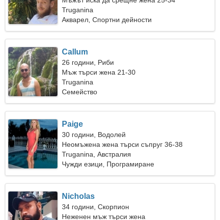
Мъжът иска да срещне жена 25-34
Truganina
Акварел, Спортни дейности
Callum
26 години, Риби
Мъж търси жена 21-30
Truganina
Семейство
Paige
30 години, Водолей
Неомъжена жена търси съпруг 36-38
Truganina, Австралия
Чужди езици, Програмиране
Nicholas
34 години, Скорпион
Неженен мъж търси жена