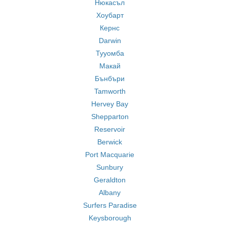
Нюкасъл
Хоубарт
Кернс
Darwin
Тууомба
Макай
Бънбъри
Tamworth
Hervey Bay
Shepparton
Reservoir
Berwick
Port Macquarie
Sunbury
Geraldton
Albany
Surfers Paradise
Keysborough