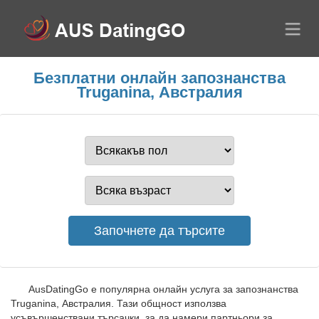
Безплатни онлайн запознанства
Truganina, Австралия
AusDatingGo е популярна онлайн услуга за запознанства
Truganina, Австралия. Тази общност използва
усъвършенствани търсачки, за да намери партньори за