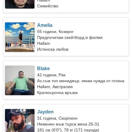
Hallam
Семейство
Amelia
55 години, Козирог
Предпочитам скейтборд и филми
Hallam
Истинска любов
Blake
42 години, Рак
Аз съм топ мениджър, имам нужда от готина
жена
Hallam, Австралия
Краткосрочна връзка
Jayden
31 година, Скорпион
Неженен мъж търси жена 25-31
181 см (6'0"), 78 кг (171 паунда)