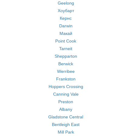
Geelong
Хоубарт
Кернс
Darwin
Макай
Point Cook
Tarneit
Shepparton
Berwick
Werribee
Frankston
Hoppers Crossing
Canning Vale
Preston
Albany
Gladstone Central
Bentleigh East
Mill Park