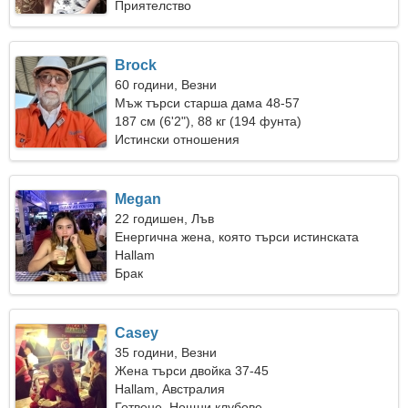
Приятелство
Brock
60 години, Везни
Мъж търси старша дама 48-57
187 см (6'2"), 88 кг (194 фунта)
Истински отношения
Megan
22 годишен, Лъв
Енергична жена, която търси истинската
любов
Hallam
Брак
Casey
35 години, Везни
Жена търси двойка 37-45
Hallam, Австралия
Готвене, Нощни клубове