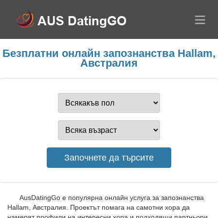
Безплатни онлайн запознанства Hallam,
Австралия
AusDatingGo е популярна онлайн услуга за запознанства
Hallam, Австралия. Проектът помага на самотни хора да
намерят профили на интересни хора и подходящи партньори