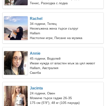
Тенис, Разходка с лодка
Rachel
34 години, Телец
Неомъжена жена търси съпруг
Hallam
Настолни игри, Писане на музика
Annie
45 години, Водолей
Имам нужда от властен мъж за цял живот
Hallam, Австралия
Сватба
Jacinta
24 години, Овен
Момиче търси гадже 26-35
175 см (5'9"), 48 кг (105 паунда)