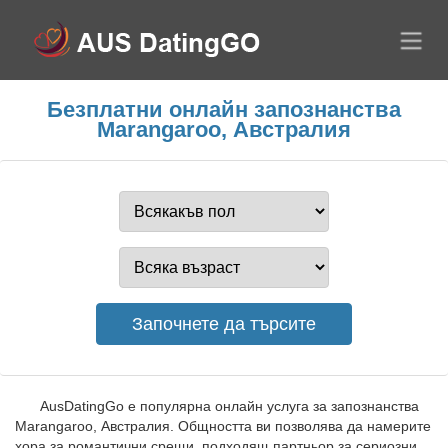
Безплатни онлайн запознанства
Marangaroo, Австралия
AusDatingGo е популярна онлайн услуга за запознанства
Marangaroo, Австралия. Общността ви позволява да намерите
хора за романтични срещи, подходящ партньор за сериозни