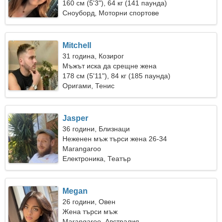
160 см (5'3"), 64 кг (141 паунда)
Сноуборд, Моторни спортове
Mitchell
31 година, Козирог
Мъжът иска да срещне жена
178 см (5'11"), 84 кг (185 паунда)
Оригами, Тенис
Jasper
36 години, Близнаци
Неженен мъж търси жена 26-34
Marangaroo
Електроника, Театър
Megan
26 години, Овен
Жена търси мъж
Marangaroo, Австралия