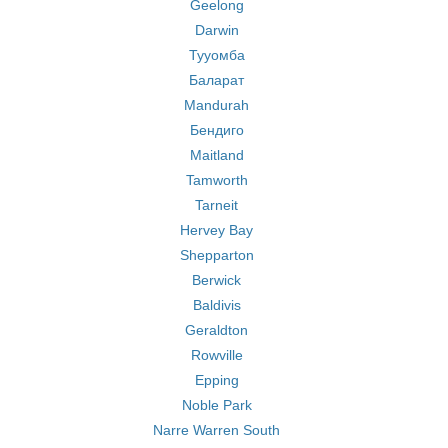
Geelong
Darwin
Тууомба
Баларат
Mandurah
Бендиго
Maitland
Tamworth
Tarneit
Hervey Bay
Shepparton
Berwick
Baldivis
Geraldton
Rowville
Epping
Noble Park
Narre Warren South