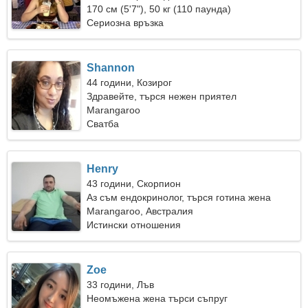
170 см (5'7"), 50 кг (110 паунда)
Сериозна връзка
Shannon
44 години, Козирог
Здравейте, търся нежен приятел
Marangaroo
Сватба
Henry
43 години, Скорпион
Аз съм ендокринолог, търся готина жена
Marangaroo, Австралия
Истински отношения
Zoe
33 години, Лъв
Неомъжена жена търси съпруг