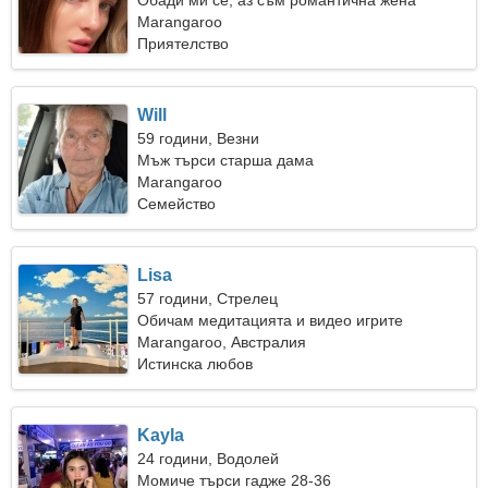
Обади ми се, аз съм романтична жена
Marangaroo
Приятелство
Will
59 години, Везни
Мъж търси старша дама
Marangaroo
Семейство
Lisa
57 години, Стрелец
Обичам медитацията и видео игрите
Marangaroo, Австралия
Истинска любов
Kayla
24 години, Водолей
Момиче търси гадже 28-36