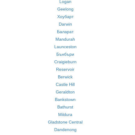
Logan
Geelong
Хоубарт
Darwin
Баларат
Mandurah
Launceston
Бънбъри
Craigieburn
Reservoir
Berwick
Castle Hill
Geraldton
Bankstown
Bathurst
Mildura
Gladstone Central
Dandenong