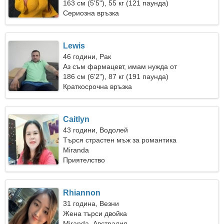
163 см (5'5"), 55 кг (121 паунда)
Сериозна връзка
Lewis
46 години, Рак
Аз съм фармацевт, имам нужда от
срамежлива жена
186 см (6'2"), 87 кг (191 паунда)
Краткосрочна връзка
Caitlyn
43 години, Водолей
Търся страстен мъж за романтика
Miranda
Приятелство
Rhiannon
31 година, Везни
Жена търси двойка
Miranda, Австралия