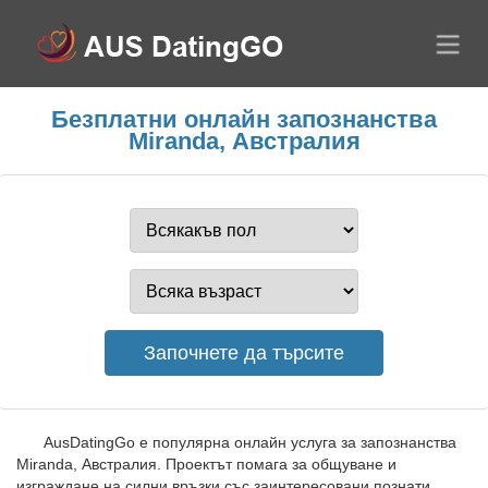
Безплатни онлайн запознанства
Miranda, Австралия
AusDatingGo е популярна онлайн услуга за запознанства
Miranda, Австралия. Проектът помага за общуване и
изграждане на силни връзки със заинтересовани познати.