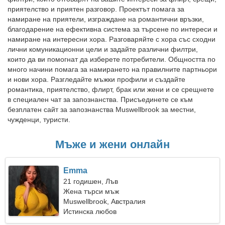
приятелство и приятен разговор. Проектът помага за
намиране на приятели, изграждане на романтични връзки,
благодарение на ефективна система за търсене по интереси и
намиране на интересни хора. Разговаряйте с хора със сходни
лични комуникационни цели и задайте различни филтри,
които да ви помогнат да изберете потребители. Общността по
много начини помага за намирането на правилните партньори
и нови хора. Разгледайте мъжки профили и създайте
романтика, приятелство, флирт, брак или жени и се срещнете
в специален чат за запознанства. Присъединете се към
безплатен сайт за запознанства Muswellbrook за местни,
чужденци, туристи.
Мъже и жени онлайн
Emma
21 годишен, Лъв
Жена търси мъж
Muswellbrook, Австралия
Истинска любов