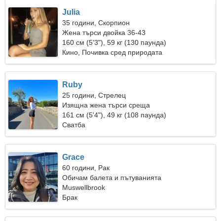
Julia
35 години, Скорпион
Жена търси двойка 36-43
160 см (5'3"), 59 кг (130 паунда)
Кино, Почивка сред природата
Ruby
25 години, Стрелец
Изящна жена търси среща
161 см (5'4"), 49 кг (108 паунда)
Сватба
Grace
60 години, Рак
Обичам балета и пътуванията
Muswellbrook
Брак