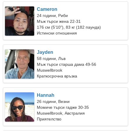
Cameron
24 години, Риби
Мъж търси жена 22-31
176 см (5'10"), 83 кг (182 паунда)
Истински отношения
Jayden
58 години, Лъв
Мъж търси старша дама 49-56
Muswellbrook
Краткосрочна връзка
Hannah
26 години, Везни
Момиче търси гадже 30-35
Muswellbrook, Австралия
Приятелство