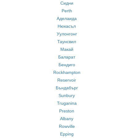
Сидни
Perth
Аделаида
Нюкасъл
Уулонгонг
Таунсвил
Макай
Баларат
Бендиго
Rockhampton
Reservoir
Бъндабърг
Sunbury
Truganina
Preston
Albany
Rowville
Epping