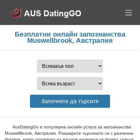
Безплатни онлайн запознанства
Muswellbrook, Австралия
AusDatingGo е популярна онлайн услуга за запознанства
Muswellbrook, Австралия. Разширете търсенето си с различни
филтри, които отговарят на вашите интереси за флирт, срещи,