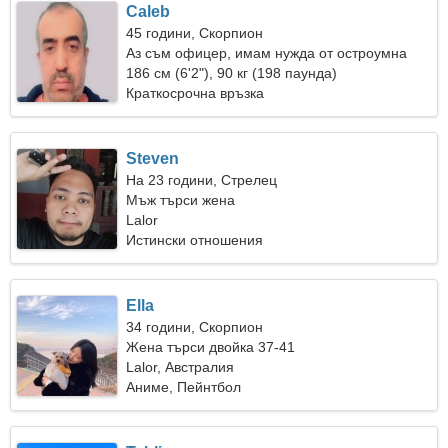
Caleb
45 години, Скорпион
Аз съм офицер, имам нужда от остроумна
жена
186 см (6'2"), 90 кг (198 паунда)
Краткосрочна връзка
Steven
На 23 години, Стрелец
Мъж търси жена
Lalor
Истински отношения
Ella
34 години, Скорпион
Жена търси двойка 37-41
Lalor, Австралия
Аниме, Пейнтбол