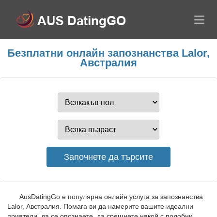
Безплатни онлайн запознанства Lalor,
Австралия
AusDatingGo е популярна онлайн услуга за запознанства
Lalor, Австралия. Помага ви да намерите вашите идеални
приятели, да се опознаете, да срещнете някой с подобни