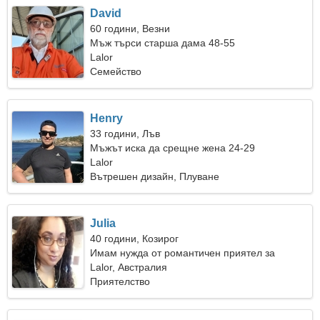
David
60 години, Везни
Мъж търси старша дама 48-55
Lalor
Семейство
Henry
33 години, Лъв
Мъжът иска да срещне жена 24-29
Lalor
Вътрешен дизайн, Плуване
Julia
40 години, Козирог
Имам нужда от романтичен приятел за
семейството си
Lalor, Австралия
Приятелство