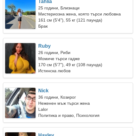
Tahlia
25 години, Близнаци
Мистериозна жена, която търси любовна
връзка
161 см (5'4"), 55 кг (121 паунда)
Брак
Ruby
26 години, Риби
Момиче търси гадже
170 см (5'7"), 49 кг (108 паунда)
Истинска любов
Nick
36 години, Козирог
Неженен мъж търси жена
Lalor
Политика и право, Психология
Hayley