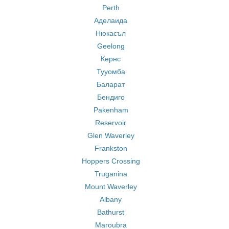
Perth
Аделаида
Нюкасъл
Geelong
Кернс
Тууомба
Баларат
Бендиго
Pakenham
Reservoir
Glen Waverley
Frankston
Hoppers Crossing
Truganina
Mount Waverley
Albany
Bathurst
Maroubra