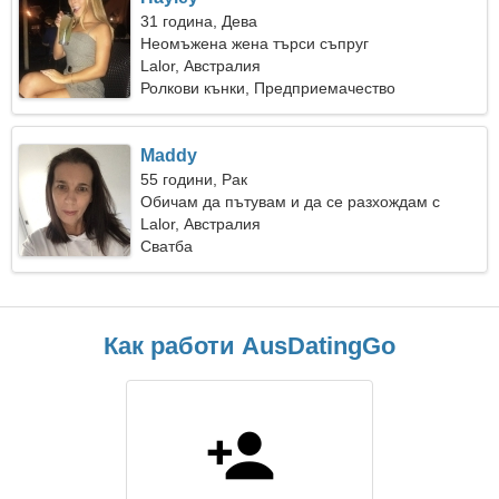
31 година, Дева
Неомъжена жена търси съпруг
Lalor, Австралия
Ролкови кънки, Предприемачество
Maddy
55 години, Рак
Обичам да пътувам и да се разхождам с
лодка
Lalor, Австралия
Сватба
Как работи AusDatingGo