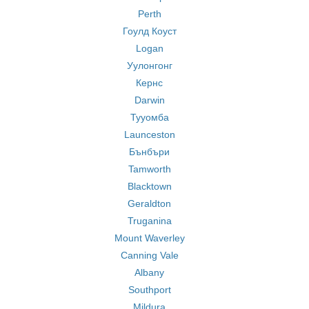
Perth
Гоулд Коуст
Logan
Уулонгонг
Кернс
Darwin
Тууомба
Launceston
Бънбъри
Tamworth
Blacktown
Geraldton
Truganina
Mount Waverley
Canning Vale
Albany
Southport
Mildura