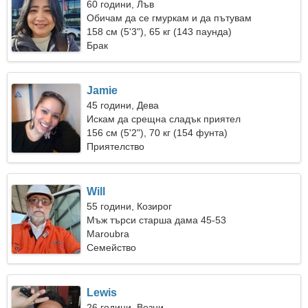
60 години, Лъв
Обичам да се гмуркам и да пътувам
158 см (5'3"), 65 кг (143 паунда)
Брак
Jamie
45 години, Дева
Искам да срещна сладък приятел
156 см (5'2"), 70 кг (154 фунта)
Приятелство
Will
55 години, Козирог
Мъж търси старша дама 45-53
Maroubra
Семейство
Lewis
26 години, Везни