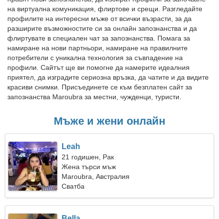
на виртуална комуникация, флиртове и срещи. Разгледайте
профилите на интересни мъже от всички възрасти, за да
разширите възможностите си за онлайн запознанства и да
флиртувате в специален чат за запознанства. Помага за
намиране на нови партньори, намиране на правилните
потребители с уникална технология за съвпадение на
профили. Сайтът ще ви помогне да намерите идеалния
приятел, да изградите сериозна връзка, да чатите и да видите
красиви снимки. Присъединете се към безплатен сайт за
запознанства Maroubra за местни, чужденци, туристи.
Мъже и жени онлайн
Leah
21 годишен, Рак
Жена търси мъж
Maroubra, Австралия
Сватба
Bella