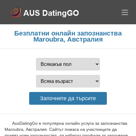
Безплатни онлайн запознанства
Maroubra, Австралия
AusDatingGo е популярна онлайн услуга за запознанства
Maroubra, Австралия. Сайтът помага на участниците да
правят нови запознанства, да избират профили за започване