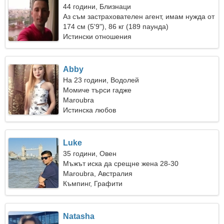
44 години, Близнаци
Аз съм застрахователен агент, имам нужда от
прекрасна жена
174 см (5'9"), 86 кг (189 паунда)
Истински отношения
Abby
На 23 години, Водолей
Момиче търси гадже
Maroubra
Истинска любов
Luke
35 години, Овен
Мъжът иска да срещне жена 28-30
Maroubra, Австралия
Къмпинг, Графити
Natasha