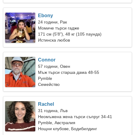
Ebony
24 години, Рак
Момиче търси гадже
171 см (5'8"), 48 кг (105 паунда)
Истинска любов
Connor
57 години, Овен
Мъж търси старша дама 48-55
Pymble
Семейство
Rachel
31 година, Лъв
Неомъжена жена търси съпруг 34-41
Pymble, Австралия
Нощни клубове, Бодибилдинг