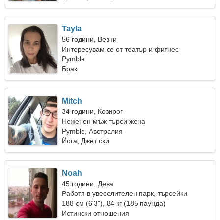
Tayla
56 години, Везни
Интересувам се от театър и фитнес
Pymble
Брак
Mitch
34 години, Козирог
Неженен мъж търси жена
Pymble, Австралия
Йога, Джет ски
Noah
45 години, Дева
Работя в увеселителен парк, търсейки
красива жена
188 см (6'3"), 84 кг (185 паунда)
Истински отношения