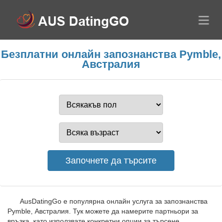
Безплатни онлайн запознанства Pymble,
Австралия
AusDatingGo е популярна онлайн услуга за запознанства
Pymble, Австралия. Тук можете да намерите партньори за
връзка, като използвате конкретни опции за търсене.