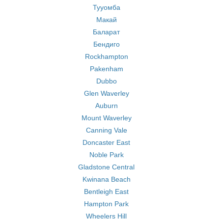
Тууомба
Макай
Баларат
Бендиго
Rockhampton
Pakenham
Dubbo
Glen Waverley
Auburn
Mount Waverley
Canning Vale
Doncaster East
Noble Park
Gladstone Central
Kwinana Beach
Bentleigh East
Hampton Park
Wheelers Hill