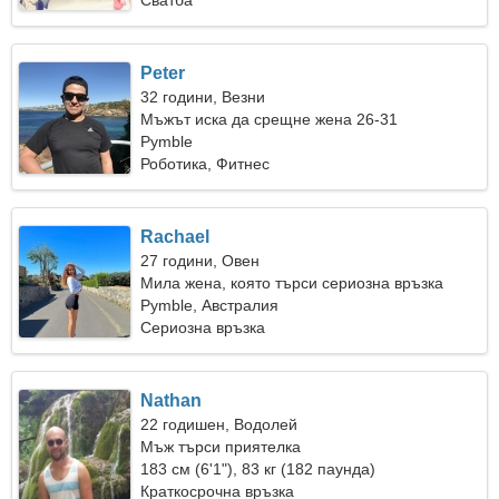
Сватба
Peter
32 години, Везни
Мъжът иска да срещне жена 26-31
Pymble
Роботика, Фитнес
Rachael
27 години, Овен
Мила жена, която търси сериозна връзка
Pymble, Австралия
Сериозна връзка
Nathan
22 годишен, Водолей
Мъж търси приятелка
183 см (6'1"), 83 кг (182 паунда)
Краткосрочна връзка