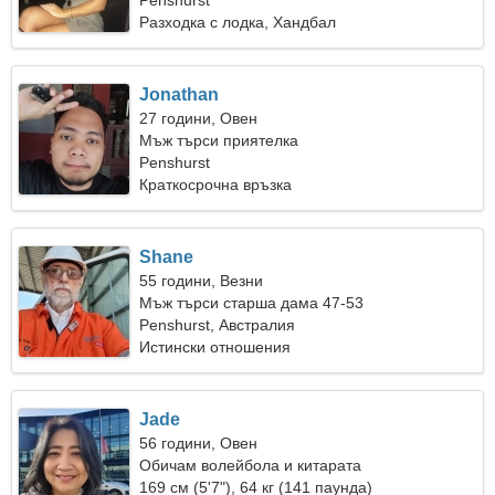
Penshurst
Разходка с лодка, Хандбал
Jonathan
27 години, Овен
Мъж търси приятелка
Penshurst
Краткосрочна връзка
Shane
55 години, Везни
Мъж търси старша дама 47-53
Penshurst, Австралия
Истински отношения
Jade
56 години, Овен
Обичам волейбола и китарата
169 см (5'7"), 64 кг (141 паунда)