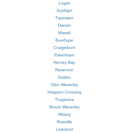
Logan
Хоубарт
Таунсвил
Darwin
Макай
Бънбъри
Craigieburn
Pakenham
Hervey Bay
Reservoir
Dubbo
Glen Waverley
Hoppers Crossing
Truganina
Mount Waverley
Albany
Rowville
Liverpool