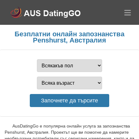
Безплатни онлайн запознанства
Penshurst, Австралия
AusDatingGo е популярна онлайн услуга за запознанства
Penshurst, Австралия. Проектът ще ви помогне да намерите
необвързани потребители със сериозни намерения, както и да