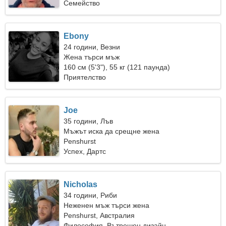
Семейство
Ebony
24 години, Везни
Жена търси мъж
160 см (5'3"), 55 кг (121 паунда)
Приятелство
Joe
35 години, Лъв
Мъжът иска да срещне жена
Penshurst
Успех, Дартс
Nicholas
34 години, Риби
Неженен мъж търси жена
Penshurst, Австралия
Философия, Вътрешен дизайн