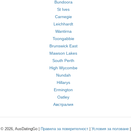
Bundoora
St Ives
Carnegie
Leichhardt
Wantirna
Toongabbie
Brunswick East
Mawson Lakes
South Perth
High Wycombe
Nundah
Hillarys
Ermington
Oatley
Австралия
© 2026, AusDatingGo |
Правила за поверителност
|
Условия за ползване
|