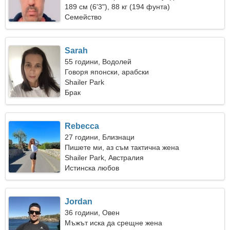
невероятна жена
189 см (6'3"), 88 кг (194 фунта)
Семейство
Sarah
55 години, Водолей
Говоря японски, арабски
Shailer Park
Брак
Rebecca
27 години, Близнаци
Пишете ми, аз съм тактична жена
Shailer Park, Австралия
Истинска любов
Jordan
36 години, Овен
Мъжът иска да срещне жена