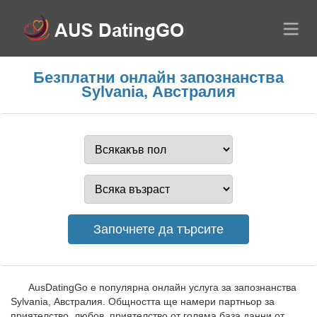
Безплатни онлайн запознанства
Sylvania, Австралия
AusDatingGo е популярна онлайн услуга за запознанства
Sylvania, Австралия. Общността ще намери партньор за
приятелство, любов, приятелство от голяма база данни от