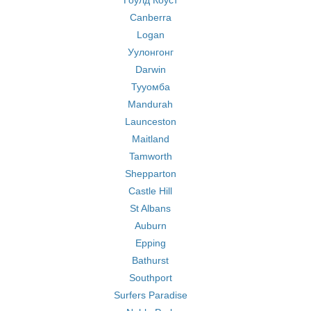
Гоулд Коуст
Canberra
Logan
Уулонгонг
Darwin
Тууомба
Mandurah
Launceston
Maitland
Tamworth
Shepparton
Castle Hill
St Albans
Auburn
Epping
Bathurst
Southport
Surfers Paradise