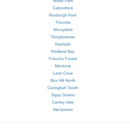
Noble Park
Caboolture
Roxburgh Park
Thornlie
Morayfield
Templestowe
Kambah
Redland Bay
Frenchs Forest
Mentone
Lane Cove
Box Hill North
Caringbah South
Sippy Downs
Canley Vale
Австралия