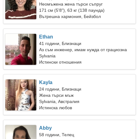
Неомъжена жена търси съпруг
171 см (5'8"), 63 кг (138 паунда)
Вътрешна хармония, Бейзбол
Ethan
41 години, Близнаци
Аз съм инженер, имам нужда от грациозна
жена
Sylvania
Истински отношения
Kayla
24 години, Близнаци
Жена търси мъж
Sylvania, Австралия
Истинска любов
Abby
58 години, Телец