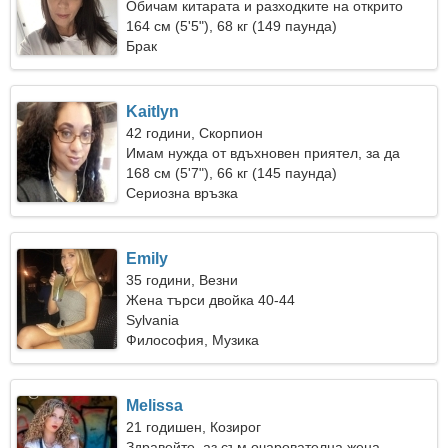
Обичам китарата и разходките на открито
164 см (5'5"), 68 кг (149 паунда)
Брак
Kaitlyn
42 години, Скорпион
Имам нужда от вдъхновен приятел, за да
танцуваме заедно
168 см (5'7"), 66 кг (145 паунда)
Сериозна връзка
Emily
35 години, Везни
Жена търси двойка 40-44
Sylvania
Философия, Музика
Melissa
21 годишен, Козирог
Здравейте, аз съм очарователна жена