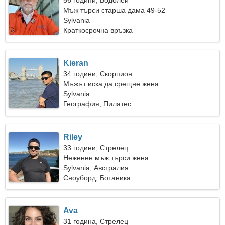
56 години, Водолей
Мъж търси старша дама 49-52
Sylvania
Краткосрочна връзка
Kieran
34 години, Скорпион
Мъжът иска да срещне жена
Sylvania
География, Пилатес
Riley
33 години, Стрелец
Неженен мъж търси жена
Sylvania, Австралия
Сноуборд, Ботаника
Ava
31 година, Стрелец