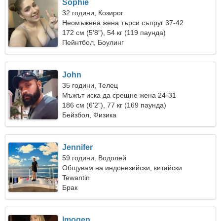
Sophie
32 години, Козирог
Неомъжена жена търси съпруг 37-42
172 см (5'8"), 54 кг (119 паунда)
Пейнтбол, Боулинг
John
35 години, Телец
Мъжът иска да срещне жена 24-31
186 см (6'2"), 77 кг (169 паунда)
Бейзбол, Физика
Jennifer
59 години, Водолей
Общувам на индонезийски, китайски
Tewantin
Брак
Imogen