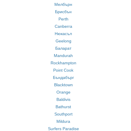
Мелбърн
Брисбън
Perth
Canberra
Нюкасъл
Geelong
Баларат
Mandurah
Rockhampton
Point Cook
Бъндабърг
Blacktown
Orange
Baldivis
Bathurst
Southport
Mildura
Surfers Paradise