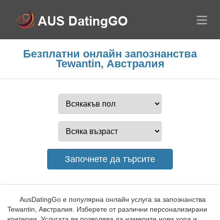
Безплатни онлайн запознанства
Tewantin, Австралия
AusDatingGo е популярна онлайн услуга за запознанства
Tewantin, Австралия. Изберете от различни персонализирани
критерии. Услугата ви позволява да намерите нови хора и