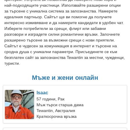
най-подходящите участници. Използвайте разширени опции
за търсене с уникална система за запознанства. Намерете
идеалния партньор. Сайтът ще ви помогне да получите
интересно изживяване и да намерите кандидати в удобен чат.
Изберете потребители за срещи, флирт или забавни
разговори и изградете силни романтични връзки. Започнете
разширено търсене за възможни срещи с нови приятели.
Сайтът е чудесен за комуникация в интернет и търсене на
сродна душа с уникални параметри. Присъединете се към
безплатен сайт за запознанства Tewantin за местни, чужденци,
туристи.
Мъже и жени онлайн
Isaac
57 години, Рак
Мъж търси старша дама
Tewantin, Австралия
Краткосрочна връзка