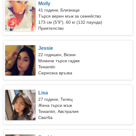
Molly
41 години, Близнаци
Търся верен мъж за семейство
173 см (5'9"), 60 кг (132 паунда)
Приятелство
Jessie
22 годишен, Везни
Момиче търси гадже
Tewantin
Сериозна връзка
Lisa
27 години, Телец
Жена търси мъж
Tewantin, Австралия
Сватба