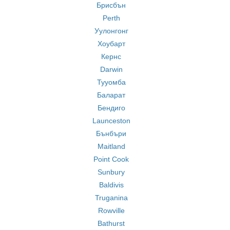
Брисбън
Perth
Уулонгонг
Хоубарт
Кернс
Darwin
Тууомба
Баларат
Бендиго
Launceston
Бънбъри
Maitland
Point Cook
Sunbury
Baldivis
Truganina
Rowville
Bathurst