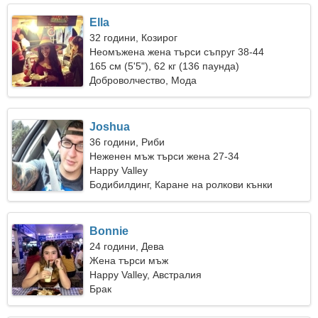
Ella
32 години, Козирог
Неомъжена жена търси съпруг 38-44
165 см (5'5"), 62 кг (136 паунда)
Доброволчество, Мода
Joshua
36 години, Риби
Неженен мъж търси жена 27-34
Happy Valley
Бодибилдинг, Каране на ролкови кънки
Bonnie
24 години, Дева
Жена търси мъж
Happy Valley, Австралия
Брак