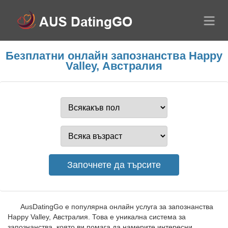
Безплатни онлайн запознанства Happy
Valley, Австралия
AusDatingGo е популярна онлайн услуга за запознанства
Happy Valley, Австралия. Това е уникална система за
запознанства, която ви помага да намерите интересни