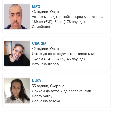
Matt
43 години, Овен
Аз съм мениджър, който търси мечтателна
жена
189 см (6'3"), 81 кг (178 паунда)
Семейство
Claudia
42 години, Овен
Искам да се срещам с креативен мъж
162 см (5'4"), 66 кг (145 паунда)
Истинска любов
Lucy
55 години, Скорпион
Обичам да готвя и да правя филми
Happy Valley
Сериозна връзка