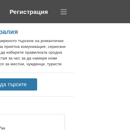
Регистрация
тралия
зширеното търсене на романтични
за приятна комуникация, сериозни
 да изберете правилната сродна
тая за чат, за да намери нови
n за местни, чужденци, туристи.
Рак