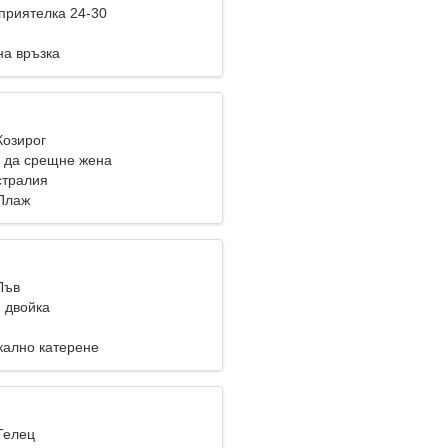
приятелка 24-30
на връзка
Козирог
 да срещне жена
стралия
Плаж
Лъв
 двойка
кално катерене
Телец