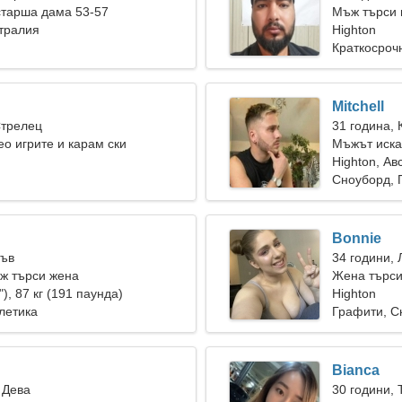
старша дама 53-57
Мъж търси 
стралия
Highton
Краткосроч
Mitchell
Стрелец
31 година, 
о игрите и карам ски
Мъжът иска
Highton, Ав
Сноуборд, 
Bonnie
Лъв
34 години, 
ж търси жена
Жена търси
"), 87 кг (191 паунда)
Highton
летика
Графити, С
Bianca
 Дева
30 години, 