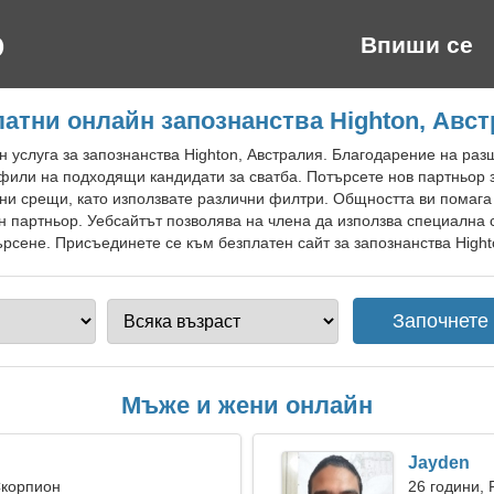
Впиши се
атни онлайн запознанства Highton, Авс
 услуга за запознанства Highton, Австралия. Благодарение на ра
или на подходящи кандидати за сватба. Потърсете нов партньор 
ни срещи, като използвате различни филтри. Общността ви помага
 партньор. Уебсайтът позволява на члена да използва специална с
сене. Присъединете се към безплатен сайт за запознанства Highto
Мъже и жени онлайн
Jayden
Скорпион
26 години, 