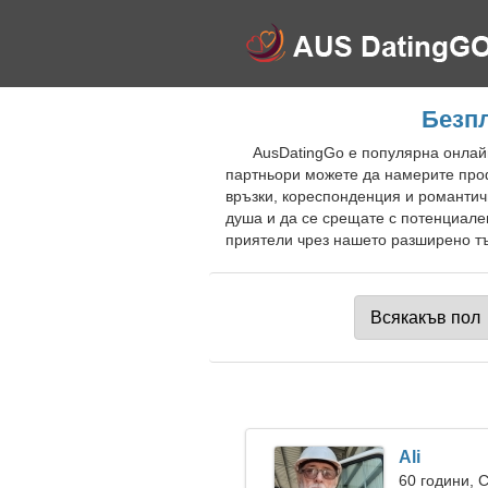
Безпл
AusDatingGo е популярна онлайн
партньори можете да намерите проф
връзки, кореспонденция и романтич
душа и да се срещате с потенциален
приятели чрез нашето разширено тър
Ali
60 години, 