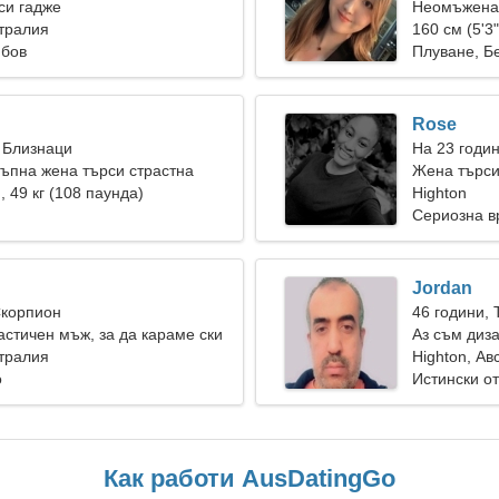
си гадже
Неомъжена 
стралия
160 см (5'3"
юбов
Плуване, Б
Rose
 Близнаци
На 23 годин
ъпна жена търси страстна
Жена търс
), 49 кг (108 паунда)
Highton
Сериозна в
Jordan
Скорпион
46 години, 
стичен мъж, за да караме ски
Аз съм диз
стралия
жена
Highton, Ав
о
Истински о
Как работи AusDatingGo