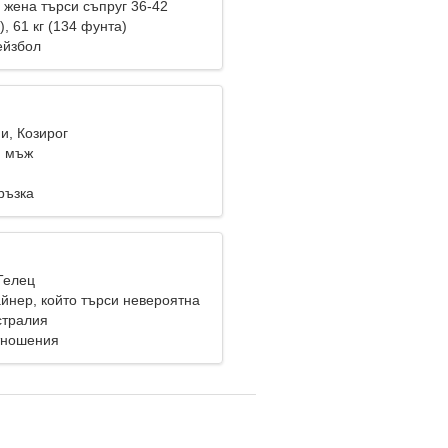
жена търси съпруг 36-42
), 61 кг (134 фунта)
ейзбол
и, Козирог
и мъж
ръзка
Телец
айнер, който търси невероятна
стралия
тношения