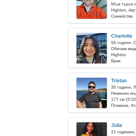
Мъж търси 
Highton, Ав
Семейство
Charlotte
56 години, 
Обичам виде
Highton
Брак
Tristan
35 години, 
Неженен мъ
177 см (5'10
Плаване, Ат
Julia
21 годишен,