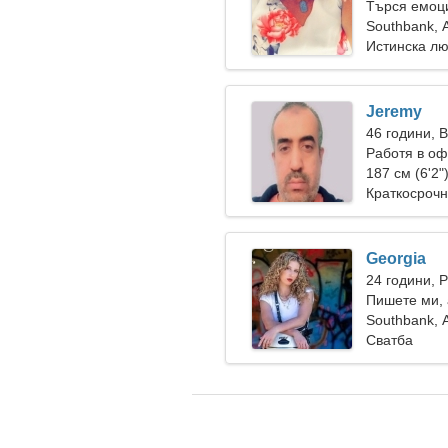
Търся емоц
Southbank, 
Истинска л
Jeremy
46 години, 
Работя в оф
187 см (6'2"
Краткосрочн
Georgia
24 години, 
Пишете ми, 
Southbank, 
Сватба