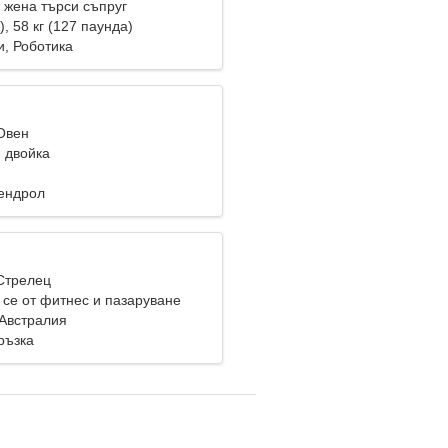
жена търси съпруг
), 58 кг (127 паунда)
и, Роботика
 Овен
 двойка
кендрол
 Стрелец
 се от фитнес и пазаруване
 Австралия
ръзка