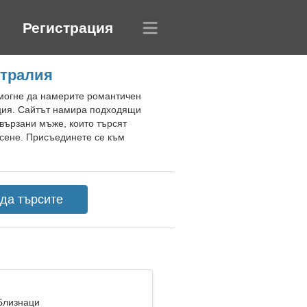
Регистрация
стралия
омогне да намерите романтичен
ация. Сайтът намира подходящи
бвързани мъже, които търсят
рсене. Присъединете се към
 Близнаци