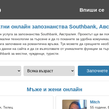
Впиши се
тни онлайн запознанства Southbank, Ав
 услуга за запознанства Southbank, Австралия. Проектът ще ви п
икални технологии за търсене и да го поканите за удобна комуник
лага започване на романтична връзка. Тук можете да срещнете нео
 данни на сайта и да се възползвате от уникалните функции за тъ
thbank за местни, чужденци, туристи.
Мъже и жени онлайн
Mitch
и, Телец
55 години,