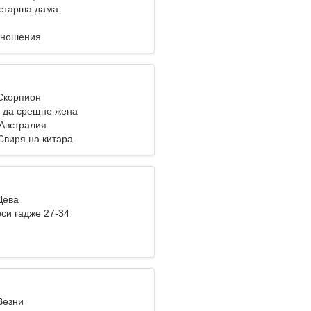
старша дама
тношения
 Скорпион
 да срещне жена
 Австралия
Свиря на китара
Дева
си гадже 27-34
Везни