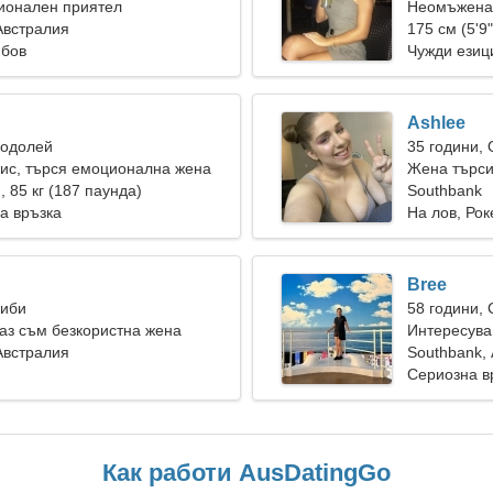
ионален приятел
Неомъжена 
Австралия
175 см (5'9"
юбов
Чужди езиц
Ashlee
Водолей
35 години,
ис, търся емоционална жена
Жена търси
), 85 кг (187 паунда)
Southbank
а връзка
На лов, Ро
Bree
Риби
58 години,
аз съм безкористна жена
Интересува
Австралия
Southbank,
Сериозна в
Как работи AusDatingGo