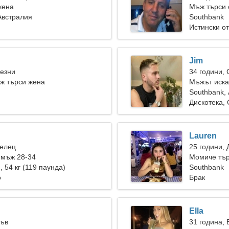
жена
Мъж търси 
Австралия
Southbank
Истински о
Jim
Везни
34 години,
ж търси жена
Мъжът иска
Southbank,
Дискотека, 
Lauren
Телец
25 години, 
 мъж 28-34
Момиче тър
), 54 кг (119 паунда)
Southbank
о
Брак
Ella
Лъв
31 година, 