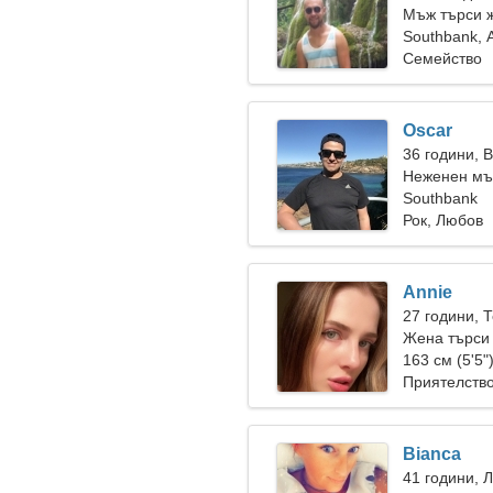
Мъж търси 
Southbank, 
Семейство
Oscar
36 години, 
Неженен мъ
Southbank
Рок, Любов
Annie
27 години, 
Жена търси
163 см (5'5"
Приятелств
Bianca
41 години, 